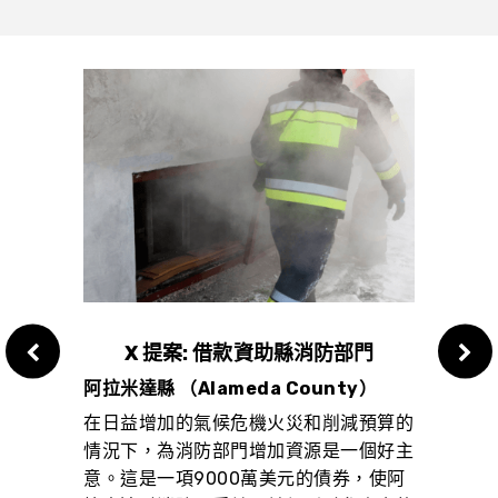
維修及
X 提案: 借款資助縣消防部門
W 
阿拉米達縣 （Alameda County）
）
阿拉米
在日益增加的氣候危機火災和削減預算的
的公
設立
情況下，為消防部門增加資源是一個好主
全回校
元，
意。這是一項9000萬美元的債券，使阿