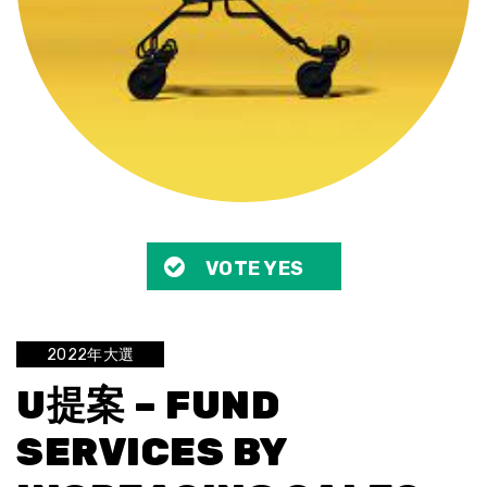
VOTE YES
2022年大選
U提案 – FUND
SERVICES BY