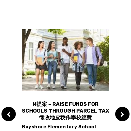
ORKS
M提案 – RAISE FUNDS FOR
SCHOOLS THROUGH PARCEL TAX
SCH
徵收地皮稅作學校經費
Bayshore Elementary School
La H
火警風