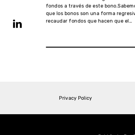
tipo de
fondos a través de este bono.Sabemo
ntención de
que los bonos son una forma regresiv
dios. Pero
recaudar fondos que hacen que el…
 fuegos…
Privacy Policy