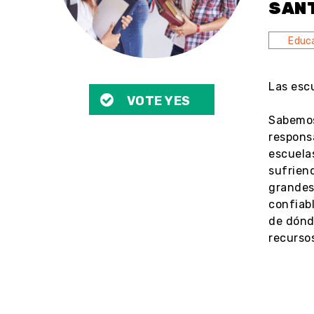
SAN
Educa
Las esc
VOTE YES
Sabemos
responsa
escuela
sufriend
grandes
confiabl
de dónd
recursos