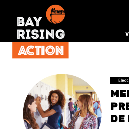
Elecc
ME
PR
DE