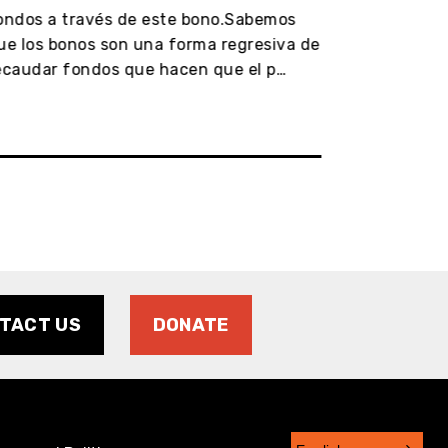
dos a través de este bono.Sabemos
fondos a tra
 los bonos son una forma regresiva de
que los bonos
audar fondos que hacen que el p…
recaudar fon
TACT US
DONATE