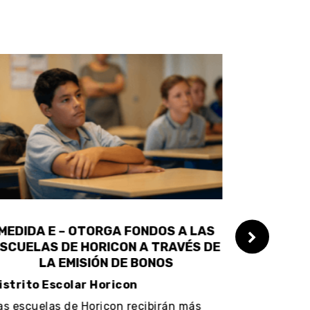
EDIDA E – OTORGA FONDOS A LAS
MEDIDA F 
CUELAS DE HORICON A TRAVÉS DE
ESCUELAS
LA EMISIÓN DE BONOS
DE LA
strito Escolar Horicon
Distrito Es
 escuelas de Horicon recibirán más
Las escuelas