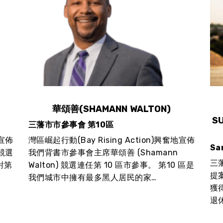
華頌善(SHAMANN WALTON)
S
三藩市市參事會 第10區
地宣佈
灣區崛起行動(Bay Rising Action)興奮地宣佈
Sa
)競選
我們背書市參事會主席華頌善 (Shamann
三
對第
Walton) 競選連任第 10 區市參事。 第10 區是
提
我們城市中擁有最多黑人居民的家…
獲
退