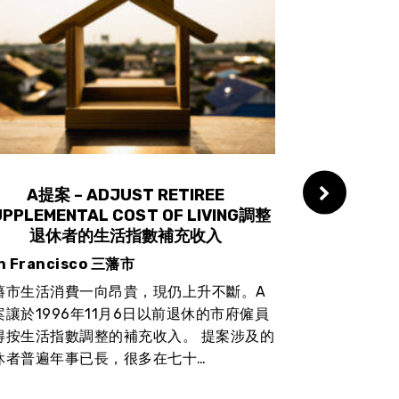
A提案 – ADJUST RETIREE
C提案 – CR
UPPLEMENTAL COST OF LIVING調整
OVERSIGH
退休者的生活指數補充收入
n Francisco 三藩市
San Franci
藩市生活消費一向昂貴，現仍上升不斷。A
C提案設立無
案讓於1996年11月6日以前退休的市府僱員
者服務及房屋
得按生活指數調整的補充收入。 提案涉及的
者服務作審核
休者普遍年事已長，很多在七十…
預算七億元，