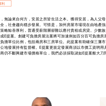
權利
誰，無論來自何方，安居之所皆生活之本。獲得安居，為人父母
健全，社會趨向穩步發展。可惜是，加州房屋市場現在由地產強
奪策略鯨吞厚利，普通受薪階層卻難以應付貴租或房貸。少數族
贊成E提案。創建可負擔房屋法案將可加速例如百分百可負擔房
可負擔單位比例，包括兩房和三房單位。此提案有助確保三藩市
出公地發展持有監督權。E提案更規定發展商須以市價工資聘用
展商仍不斷興建市場價格單位，我們必須採取諸如E提案般大刀