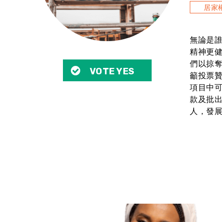
居家
無論是
精神更
們以掠
VOTE YES
籲投票
項目中
款及批
人，發