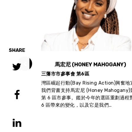
SHARE
AR)
馬宏尼 (HONEY MAHOGANY)
三藩市市參事會 第6區
tion)興奮地宣佈
灣區崛起行動(Bay Rising Action)興奮
on Mar)競選
我們背書支持馬宏尼 (Honey Mahogany
的政績表明，他
第 6 區市參事。鑑於今年的選區重劃過程
…
6 區帶來的變化，以及它是我們…