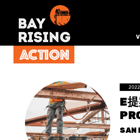
202
E提
PR
SAN