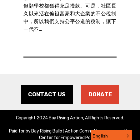
但願學校都獲得充足撥款。可是，社區長
發行
久以來活在偏袒富豪和大企業的不公稅制
段，
中，所以我們支持公平公道的稅制，讓下
我們
一代不…
區長
稅制
CONTACT US
DONATE
Copyright 2024 Bay Rising Action, All Rights Reserved.
Paid for by Bay Rising Ballot Action Committee, sponsored by
English
Center for Empowered Politics.