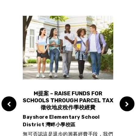
ORKS
M提案 – RAISE FUNDS FOR
SCHOOLS THROUGH PARCEL TAX
SCH
徵收地皮稅作學校經費
Bayshore Elementary School
La H
火警風
District 灣畔小學校區
Sho
可能助
合校
無可否認這是退步的籌募經費手段，我們