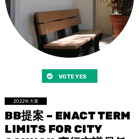
VOTE YES
2022年大選
BB提案 – ENACT TERM
LIMITS FOR CITY