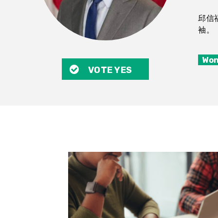
邱信
袖。
Won
VOTE YES