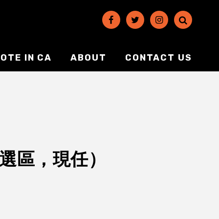
OTE IN CA
ABOUT
CONTACT US
第17選區，現任）