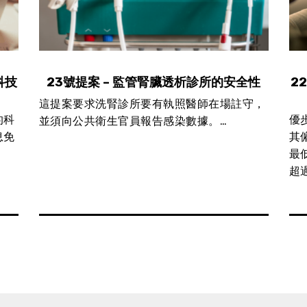
科技
23號提案 – 監管腎臟透析診所的安全性
2
這提案要求洗腎診所要有執照醫師在場註守，
的科
優
並須向公共衛生官員報告感染數據。…
息免
其
最
超