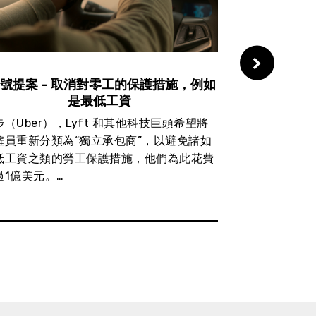
2號提案 – 取消對零工的保護措施，例如
21號提案 
是最低工資
現行法律禁止
步（Uber），Lyft 和其他科技巨頭希望將
措施 – 這提
僱員重新分類為“獨立承包商”，以避免諸如
物業實施租金
低工資之類的勞工保護措施，他們為此花費
過1億美元。…