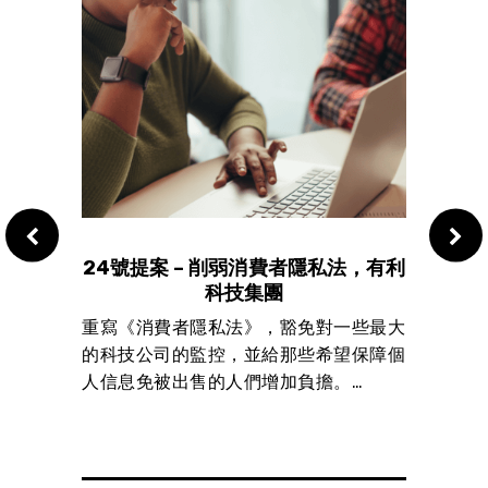
全風
24號提案 – 削弱消費者隱私法，有利
23
科技集團
的方法
重寫《消費者隱私法》，豁免對一些最大
這提
權
的科技公司的監控，並給那些希望保障個
守，
…
人信息免被出售的人們增加負擔。…
…