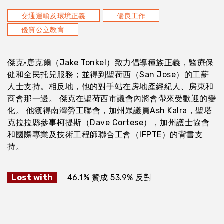
交通運輸及環境正義
優良工作
優質公立教育
傑克·唐克爾（Jake Tonkel）致力倡導種族正義，醫療保
健和全民托兒服務；並得到聖荷西（San Jose）的工薪
人士支持。相反地，他的對手站在房地產經紀人、房東和
商會那一邊。 傑克在聖荷西市議會內將會帶來受歡迎的變
化。 他獲得南灣勞工聯會，加州眾議員Ash Kalra，聖塔
克拉拉縣參事柯提斯（Dave Cortese），加州護士協會
和國際專業及技術工程師聯合工會（IFPTE）的背書支
持。
Lost with
46.1% 贊成 53.9% 反對