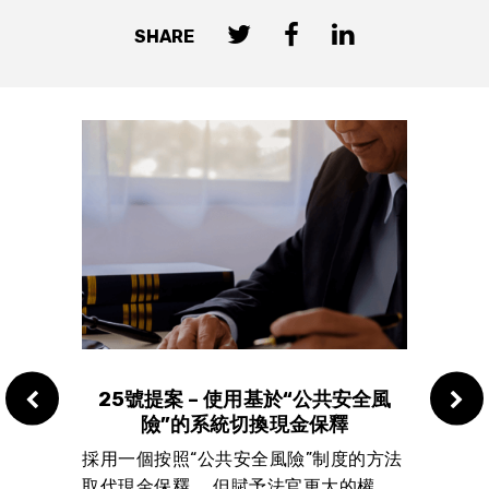
SHARE
資金
25號提案 – 使用基於“公共安全風
24
險”的系統切換現金保釋
合小學校
採用一個按照“公共安全風險”制度的方法
重寫
取代現金保釋。 但賦予法官更大的權
的科