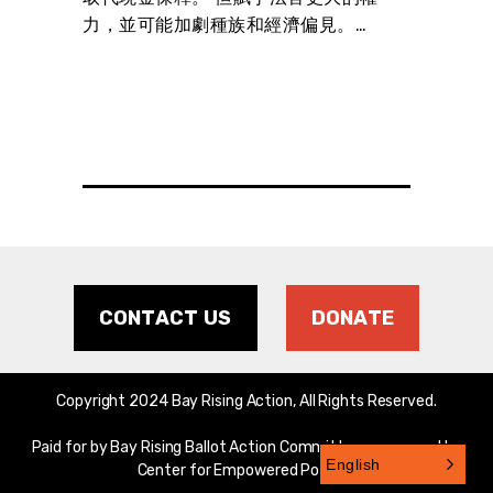
和安全
力，並可能加劇種族和經濟偏見。…
人信
發展提
不外乎
袋裡的
CONTACT US
DONATE
Copyright 2024 Bay Rising Action, All Rights Reserved.
Paid for by Bay Rising Ballot Action Committee, sponsored by
English
Center for Empowered Politics.