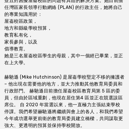
並且對困擾屋崙校區的問題有具體的解決方案。她目前擔
任灣區家長領導行動網絡 (PLAN) 的行政主任，她將自己
的專業知識用於：
屋崙校區政策，
地方和縣級學校預算，
教育私有化，
家長參與，以及
倡導教育。
她是三名屋崙校區學生的母親，其中一個經已畢業，並正
在上大學。
赫馳遜 (Mike Hutchinson) 是屋崙學校堅定不移的擁護者
– 他出現在需要他的地方，並大力推動其他教育局委員和
行政部門。 赫馳遜目前擔任屋崙校區教育局第 5 區的委
員，但由於區域重劃，他現在居住第4 區並正在競選該區
席位。 自 2020 年當選以來，他一直極力主張結束學校
停課。我們希望赫馳遜將繼續與會上的各人，和我們希望
今年成功選舉更前衛的教育局委員建立橋樑，共同謀取更
強大、更透明的預算並保持學校開放。