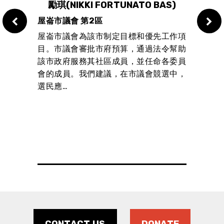
ENG
勵琪(NIKKI FORTUNATO BAS)
YSSA
SUP
屋崙市議會 第2區
REG
屋崙市議會為該市制定目標和優先工作項
Live
目。市議會審批市府預算，通過法令幫助
發行
該市政府服務其社區成員，並任命各委員
了讓競選
段，
會的成員。我們建議，在市議會競選中，
的成功
我們
選民應…
g
區長
a
稅制